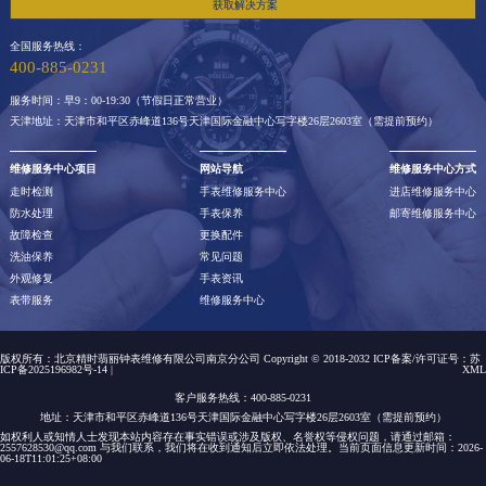
获取解决方案
全国服务热线：
400-885-0231
服务时间：早9：00-19:30（节假日正常营业）
天津地址：天津市和平区赤峰道136号天津国际金融中心写字楼26层2603室（需提前预约）
维修服务中心项目
网站导航
维修服务中心方式
走时检测
手表维修服务中心
进店维修服务中心
防水处理
手表保养
邮寄维修服务中心
故障检查
更换配件
洗油保养
常见问题
外观修复
手表资讯
表带服务
维修服务中心
版权所有：北京精时翡丽钟表维修有限公司南京分公司 Copyright © 2018-2032 ICP备案/许可证号：
苏
ICP备2025196982号-14
|
XML
客户服务热线：400-885-0231
地址：天津市和平区赤峰道136号天津国际金融中心写字楼26层2603室（需提前预约）
如权利人或知情人士发现本站内容存在事实错误或涉及版权、名誉权等侵权问题，请通过邮箱：
2557628530@qq.com 与我们联系，我们将在收到通知后立即依法处理。当前页面信息更新时间：2026-
06-18T11:01:25+08:00