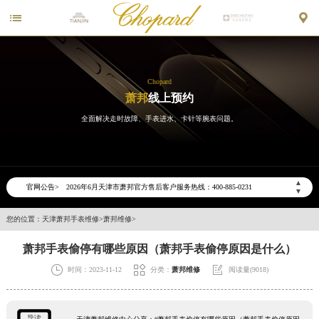


Chopard
萧邦
线上预约
全面解决走时故障、手表进水、卡针等腕表问题。
2026年6月萧邦天津市售后服务网络优化升级公告
2026年6月天津市萧邦官方售后客户服务热线：400-885-0231
▲
官网公告>
▼
2026年6月萧邦售后服务中心最新网点地址：
天津市和平区赤峰道136号天津国际金融中心写字楼26层2603室（需提前预约）
您的位置：
天津萧邦手表维修
>
萧邦维修
>
天津市和平区赤峰道136号天津国际金融中心26层2603室萧邦售后服务中心（需提前预约）
萧邦手表偷停有哪些原因（萧邦手表偷停原因是什么）
节假日正常营业！



时间：2023-11-12
分类：
萧邦维修
阅读量(9018)
导读