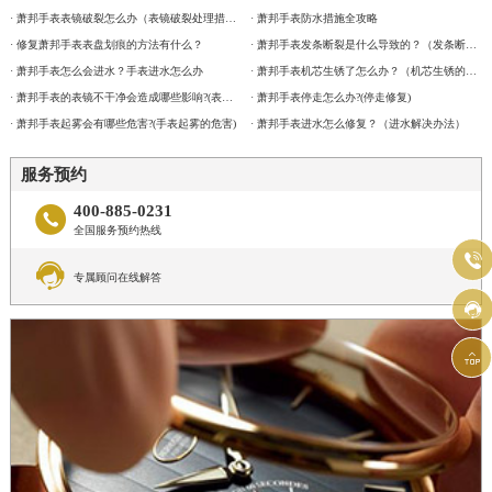
· 萧邦手表表镜破裂怎么办（表镜破裂处理措施）
· 萧邦手表防水措施全攻略
· 修复萧邦手表表盘划痕的方法有什么？
· 萧邦手表发条断裂是什么导致的？（发条断裂的原因）
· 萧邦手表怎么会进水？手表进水怎么办
· 萧邦手表机芯生锈了怎么办？（机芯生锈的解决方法）
· 萧邦手表的表镜不干净会造成哪些影响?(表镜有污渍的危害)
· 萧邦手表停走怎么办?(停走修复)
· 萧邦手表起雾会有哪些危害?(手表起雾的危害)
· 萧邦手表进水怎么修复？（进水解决办法）
服务预约
400-885-0231

全国服务预约热线


专属顾问在线解答

