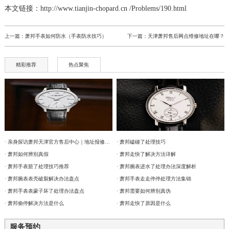
本文链接：http://www.tianjin-chopard.cn /Problems/190.html
上一篇：
萧邦手表如何防水（手表防水技巧）
下一篇：
天津萧邦售后网点维修地址在哪？
精彩推荐
热点聚焦
· 亲身探访萧邦天津官方售后中心｜地址报修全流程真实经历（2026年6月最新）
· 萧邦磕碰了处理技巧
· 萧邦如何辨别真假
· 萧邦走快了解决方法详解
· 萧邦手表脏了处理技巧推荐
· 萧邦腕表进水了处理办法深度解析
· 萧邦腕表表壳破裂解决办法盘点
· 萧邦手表走走停停处理方法集锦
· 萧邦手表表蒙子坏了处理办法盘点
· 萧邦需要如何辨别真伪
· 萧邦偷停解决方法是什么
· 萧邦走快了原因是什么
服务预约