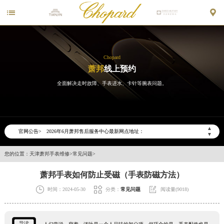


Chopard
萧邦
线上预约
全面解决走时故障、手表进水、卡针等腕表问题。
2026年6月萧邦天津市售后服务网络优化升级公告
2026年6月天津市萧邦官方售后客户服务热线：400-885-0231
2026年6月萧邦售后服务中心最新网点地址：
▲
官网公告>
▼
天津市和平区赤峰道136号天津国际金融中心写字楼26层2603室（需提前预约）
您的位置：
天津萧邦手表维修
>
常见问题
>
天津市和平区赤峰道136号天津国际金融中心26层2603室萧邦售后服务中心（需提前预约）
节假日正常营业！
萧邦手表如何防止受磁（手表防磁方法）



时间：2024-05-30
分类：
常见问题
阅读量(9018)
导读