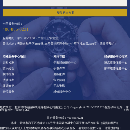
获取解决方案
全国服务热线：
400-885-0231
服务时间：早9：00-19:30（节假日正常营业）
天津地址：天津市和平区赤峰道136号天津国际金融中心写字楼26层2603室（需提前预约）
维修服务中心项目
网站导航
维修服务中心方式
走时检测
手表维修服务中心
进店维修服务中心
防水处理
手表保养
邮寄维修服务中心
故障检查
更换配件
洗油保养
常见问题
外观修复
手表资讯
表带服务
维修服务中心
版权所有：北京精时翡丽钟表维修有限公司南京分公司 Copyright © 2018-2032 ICP备案/许可证号：
苏
ICP备2025196982号-14
|
XML
客户服务热线：400-885-0231
地址：天津市和平区赤峰道136号天津国际金融中心写字楼26层2603室（需提前预约）
如权利人或知情人士发现本站内容存在事实错误或涉及版权、名誉权等侵权问题，请通过邮箱：