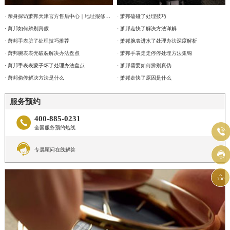
· 亲身探访萧邦天津官方售后中心｜地址报修全流程真实经历（2026年6月最新）
· 萧邦磕碰了处理技巧
· 萧邦如何辨别真假
· 萧邦走快了解决方法详解
· 萧邦手表脏了处理技巧推荐
· 萧邦腕表进水了处理办法深度解析
· 萧邦腕表表壳破裂解决办法盘点
· 萧邦手表走走停停处理方法集锦
· 萧邦手表表蒙子坏了处理办法盘点
· 萧邦需要如何辨别真伪
· 萧邦偷停解决方法是什么
· 萧邦走快了原因是什么
服务预约
400-885-0231

全国服务预约热线


专属顾问在线解答

