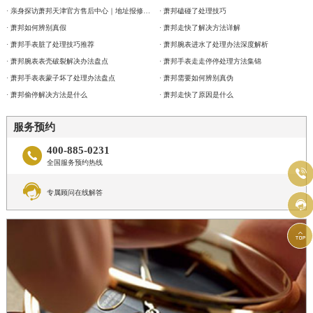
· 亲身探访萧邦天津官方售后中心｜地址报修全流程真实经历（2026年6月最新）
· 萧邦磕碰了处理技巧
· 萧邦如何辨别真假
· 萧邦走快了解决方法详解
· 萧邦手表脏了处理技巧推荐
· 萧邦腕表进水了处理办法深度解析
· 萧邦腕表表壳破裂解决办法盘点
· 萧邦手表走走停停处理方法集锦
· 萧邦手表表蒙子坏了处理办法盘点
· 萧邦需要如何辨别真伪
· 萧邦偷停解决方法是什么
· 萧邦走快了原因是什么
服务预约
400-885-0231

全国服务预约热线


专属顾问在线解答

