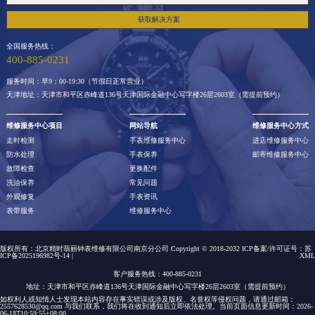
获取解决方案
全国服务热线：
400-885-0231
服务时间：早9：00-19:30（节假日正常营业）
天津地址：天津市和平区赤峰道136号天津国际金融中心写字楼26层2603室（需提前预约）
维修服务中心项目
网站导航
维修服务中心方式
走时检测
手表维修服务中心
进店维修服务中心
防水处理
手表保养
邮寄维修服务中心
故障检查
更换配件
洗油保养
常见问题
外观修复
手表资讯
表带服务
维修服务中心
版权所有：北京精时翡丽钟表维修有限公司南京分公司 Copyright © 2018-2032 ICP备案/许可证号：
苏
ICP备2025196982号-14
|
XML
客户服务热线：400-885-0231
地址：天津市和平区赤峰道136号天津国际金融中心写字楼26层2603室（需提前预约）
如权利人或知情人士发现本站内容存在事实错误或涉及版权、名誉权等侵权问题，请通过邮箱：
2557628530@qq.com 与我们联系，我们将在收到通知后立即依法处理。当前页面信息更新时间：2026-
06-18T10:59:55+08:00