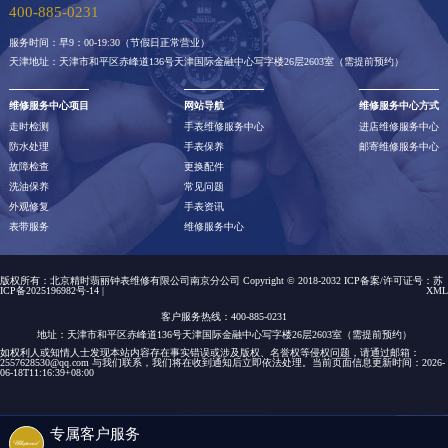
400-885-0231
服务时间：早9：00-19:30（节假日正常营业）
天津地址：天津市和平区赤峰道136号天津国际金融中心写字楼26层2603室（需提前预约）
维修服务中心项目
网站导航
维修服务中心方式
走时检测
手表维修服务中心
进店维修服务中心
防水处理
手表保养
邮寄维修服务中心
故障检查
更换配件
洗油保养
常见问题
外观修复
手表资讯
表带服务
维修服务中心
版权所有：北京精时翡丽钟表维修有限公司南京分公司 Copyright © 2018-2032 ICP备案/许可证号：
苏
ICP备2025196982号-14
|
XML
客户服务热线：400-885-0231
地址：天津市和平区赤峰道136号天津国际金融中心写字楼26层2603室（需提前预约）
如权利人或知情人士发现本站内容存在事实错误或涉及版权、名誉权等侵权问题，请通过邮箱：
2557628530@qq.com 与我们联系，我们将在收到通知后立即依法处理。当前页面信息更新时间：2026-
06-18T11:16:39+08:00
专属客户服务