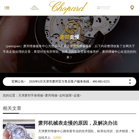


Chopard
萧邦
走慢
（parmigiani）萧邦维修服务中心为您提供手表走慢故障维修服务，以下内容整理收集了全网关于
手表走慢处理的文章，希望对您有所帮助。如果您的爱表需要维修养护，萧邦维修中心欢迎您的到
来！
2026年6月萧邦天津市售后服务网络优化升级公告
▲
官网公告>
2026年6月天津市萧邦官方售后客户服务热线：400-885-0231
▼
2026年6月萧邦售后服务中心最新网点地址：
您的位置：
天津萧邦手表维修
>
萧邦维修
>
走时故障
>
走慢
>
天津市和平区赤峰道136号天津国际金融中心写字楼26层2603室（需提前预约）
相关文章
天津市和平区赤峰道136号天津国际金融中心26层2603室萧邦售后服务中心（需提前预约）
节假日正常营业！
萧邦机械表走慢的原因，及解决办法
天津萧邦维修中心拥有最专业的技术团队，标准化培训，技术精湛，专
业技术人
...[详情]