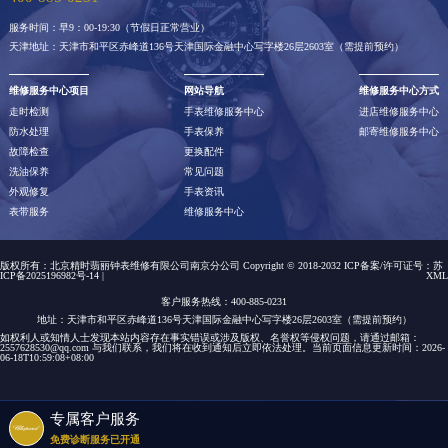
服务时间：早9：00-19:30（节假日正常营业）
天津地址：天津市和平区赤峰道136号天津国际金融中心写字楼26层2603室（需提前预约）
维修服务中心项目
网站导航
维修服务中心方式
走时检测
手表维修服务中心
进店维修服务中心
防水处理
手表保养
邮寄维修服务中心
故障检查
更换配件
洗油保养
常见问题
外观修复
手表资讯
表带服务
维修服务中心
版权所有：北京精时翡丽钟表维修有限公司南京分公司 Copyright © 2018-2032 ICP备案/许可证号：
苏
ICP备2025196982号-14
|
XML
客户服务热线：400-885-0231
地址：天津市和平区赤峰道136号天津国际金融中心写字楼26层2603室（需提前预约）
如权利人或知情人士发现本站内容存在事实错误或涉及版权、名誉权等侵权问题，请通过邮箱：
2557628530@qq.com 与我们联系，我们将在收到通知后立即依法处理。当前页面信息更新时间：2026-
06-18T10:59:08+08:00
专属客户服务
免费诊断服务已开通