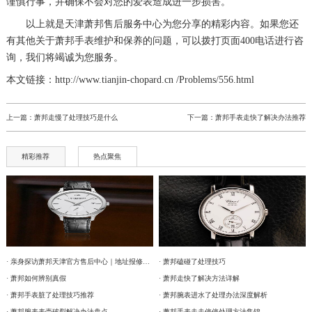
谨慎行事，并确保不会对您的爱表造成进一步损害。
以上就是
天津萧邦售后服务中心
为您分享的精彩内容。如果您还
有其他关于萧邦手表维护和保养的问题，可以拨打页面400电话进行咨
询，我们将竭诚为您服务。
本文链接：http://www.tianjin-chopard.cn /Problems/556.html
上一篇：
萧邦走慢了处理技巧是什么
下一篇：
萧邦手表走快了解决办法推荐
精彩推荐
热点聚焦
· 亲身探访萧邦天津官方售后中心｜地址报修全流程真实经历（2026年6月最新）
· 萧邦磕碰了处理技巧
· 萧邦如何辨别真假
· 萧邦走快了解决方法详解
· 萧邦手表脏了处理技巧推荐
· 萧邦腕表进水了处理办法深度解析
· 萧邦腕表表壳破裂解决办法盘点
· 萧邦手表走走停停处理方法集锦