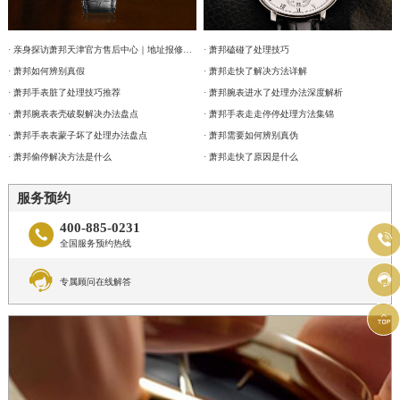
· 亲身探访萧邦天津官方售后中心｜地址报修全流程真实经历（2026年6月最新）
· 萧邦磕碰了处理技巧
· 萧邦如何辨别真假
· 萧邦走快了解决方法详解
· 萧邦手表脏了处理技巧推荐
· 萧邦腕表进水了处理办法深度解析
· 萧邦腕表表壳破裂解决办法盘点
· 萧邦手表走走停停处理方法集锦
· 萧邦手表表蒙子坏了处理办法盘点
· 萧邦需要如何辨别真伪
· 萧邦偷停解决方法是什么
· 萧邦走快了原因是什么
服务预约
400-885-0231


全国服务预约热线


专属顾问在线解答
