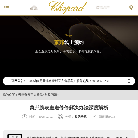


Chopard
萧邦
线上预约
全面解决走时故障、手表进水、卡针等腕表问题。
2026年6月萧邦天津市售后服务网络优化升级公告
2026年6月天津市萧邦官方售后客户服务热线：400-885-0231
▲
官网公告>
▼
2026年6月萧邦售后服务中心最新网点地址：
天津市和平区赤峰道136号天津国际金融中心写字楼26层2603室（需提前预约）
您的位置：
天津萧邦手表维修
>
常见问题
>
天津市和平区赤峰道136号天津国际金融中心26层2603室萧邦售后服务中心（需提前预约）
萧邦腕表走走停停解决办法深度解析
节假日正常营业！



时间：2026-02-02
分类：
常见问题
阅读量(9018)
导读