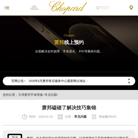


Chopard
萧邦
线上预约
全面解决走时故障、手表进水、卡针等腕表问题。
2026年6月萧邦天津市售后服务网络优化升级公告
2026年6月天津市萧邦官方售后客户服务热线：400-885-0231
▲
官网公告>
2026年6月萧邦售后服务中心最新网点地址：
▼
天津市和平区赤峰道136号天津国际金融中心写字楼26层2603室（需提前预约）
您的位置：
天津萧邦手表维修
>
常见问题
>
天津市和平区赤峰道136号天津国际金融中心26层2603室萧邦售后服务中心（需提前预约）
节假日正常营业！
萧邦磕碰了解决技巧集锦



时间：2026-01-30
分类：
常见问题
阅读量(9018)
导读