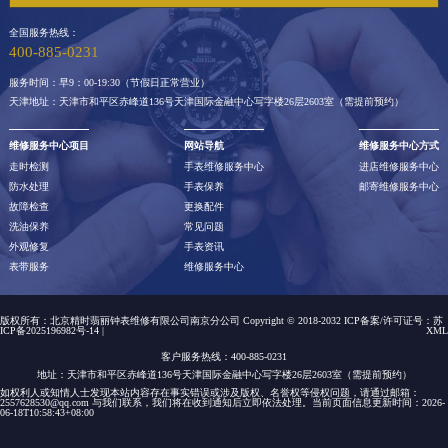
全国服务热线：
400-885-0231
服务时间：早9：00-19:30（节假日正常营业）
天津地址：天津市和平区赤峰道136号天津国际金融中心写字楼26层2603室（需提前预约）
维修服务中心项目
网站导航
维修服务中心方式
走时检测
手表维修服务中心
进店维修服务中心
防水处理
手表保养
邮寄维修服务中心
故障检查
更换配件
洗油保养
常见问题
外观修复
手表资讯
表带服务
维修服务中心
版权所有：北京精时翡丽钟表维修有限公司南京分公司 Copyright © 2018-2032 ICP备案/许可证号：
苏
ICP备2025196982号-14
|
XML
客户服务热线：400-885-0231
地址：天津市和平区赤峰道136号天津国际金融中心写字楼26层2603室（需提前预约）
如权利人或知情人士发现本站内容存在事实错误或涉及版权、名誉权等侵权问题，请通过邮箱：
2557628530@qq.com 与我们联系，我们将在收到通知后立即依法处理。当前页面信息更新时间：2026-
06-18T10:58:43+08:00