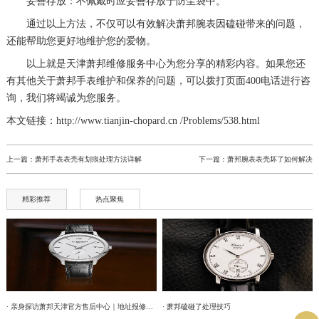
妥善存放：不佩戴时应妥善存放于防尘袋中。
通过以上方法，不仅可以有效解决萧邦腕表因磕碰带来的问题，
还能帮助您更好地维护您的爱物。
以上就是
天津萧邦维修服务中心
为您分享的精彩内容。如果您还
有其他关于萧邦手表维护和保养的问题，可以拨打页面400电话进行咨
询，我们将竭诚为您服务。
本文链接：http://www.tianjin-chopard.cn /Problems/538.html
上一篇：
萧邦手表表壳有划痕处理方法详解
下一篇：
萧邦腕表表壳坏了如何解决
精彩推荐
热点聚焦
· 亲身探访萧邦天津官方售后中心｜地址报修全流程真实经历（2026年6月最新）
· 萧邦磕碰了处理技巧