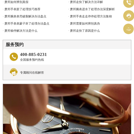

· 萧邦如何辨别真假
· 萧邦走快了解决方法详解
· 萧邦手表脏了处理技巧推荐
· 萧邦腕表进水了处理办法深度解析

· 萧邦腕表表壳破裂解决办法盘点
· 萧邦手表走走停停处理方法集锦
· 萧邦手表表蒙子坏了处理办法盘点
· 萧邦需要如何辨别真伪

· 萧邦偷停解决方法是什么
· 萧邦走快了原因是什么
服务预约
400-885-0231

全国服务预约热线

专属顾问在线解答