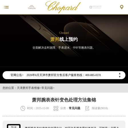


Chopard
萧邦
线上预约
全面解决走时故障、手表进水、卡针等腕表问题。
2026年6月萧邦天津市售后服务网络优化升级公告
2026年6月天津市萧邦官方售后客户服务热线：400-885-0231
▲
官网公告>
▼
2026年6月萧邦售后服务中心最新网点地址：
天津市和平区赤峰道136号天津国际金融中心写字楼26层2603室（需提前预约）
您的位置：
天津萧邦手表维修
>
常见问题
>
天津市和平区赤峰道136号天津国际金融中心26层2603室萧邦售后服务中心（需提前预约）
萧邦腕表表针变色处理方法集锦
节假日正常营业！



时间：2025-12-08
分类：
常见问题
阅读量(9018)
导读