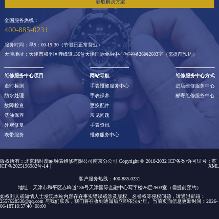
获取解决方案
全国服务热线：
400-885-0231
服务时间：早9：00-19:30（节假日正常营业）
天津地址：天津市和平区赤峰道136号天津国际金融中心写字楼26层2603室（需提前预约）
维修服务中心项目
网站导航
维修服务中心方式
走时检测
手表维修服务中心
进店维修服务中心
防水处理
手表保养
邮寄维修服务中心
故障检查
更换配件
洗油保养
常见问题
外观修复
手表资讯
表带服务
维修服务中心
版权所有：北京精时翡丽钟表维修有限公司南京分公司 Copyright © 2018-2032 ICP备案/许可证号：
苏
ICP备2025196982号-14
|
XML
客户服务热线：400-885-0231
地址：天津市和平区赤峰道136号天津国际金融中心写字楼26层2603室（需提前预约）
如权利人或知情人士发现本站内容存在事实错误或涉及版权、名誉权等侵权问题，请通过邮箱：
2557628530@qq.com 与我们联系，我们将在收到通知后立即依法处理。当前页面信息更新时间：2026-
06-18T10:57:40+08:00