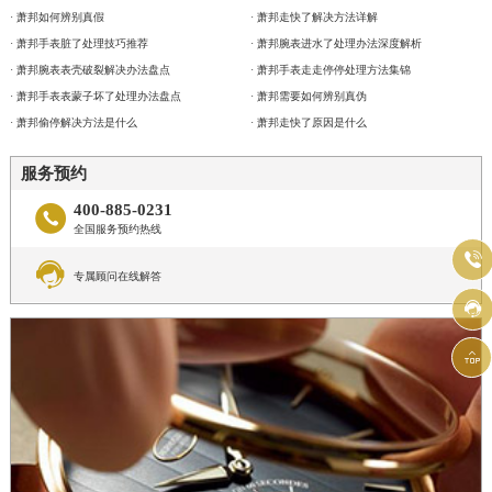
· 萧邦如何辨别真假
· 萧邦走快了解决方法详解
· 萧邦手表脏了处理技巧推荐
· 萧邦腕表进水了处理办法深度解析
· 萧邦腕表表壳破裂解决办法盘点
· 萧邦手表走走停停处理方法集锦
· 萧邦手表表蒙子坏了处理办法盘点
· 萧邦需要如何辨别真伪
· 萧邦偷停解决方法是什么
· 萧邦走快了原因是什么
服务预约
400-885-0231

全国服务预约热线


专属顾问在线解答

