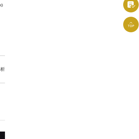

0

解析