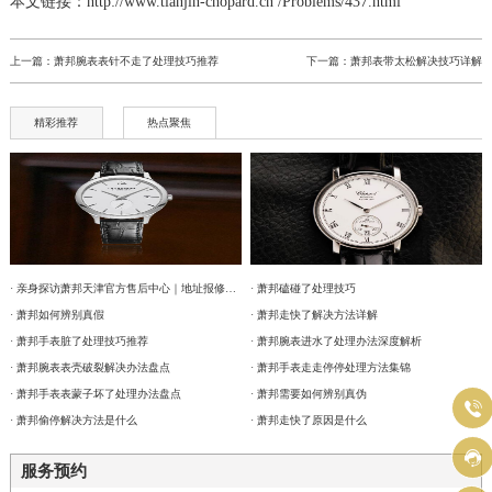
本文链接：http://www.tianjin-chopard.cn /Problems/437.html
上一篇：
萧邦腕表表针不走了处理技巧推荐
下一篇：
萧邦表带太松解决技巧详解
精彩推荐
热点聚焦
· 亲身探访萧邦天津官方售后中心｜地址报修全流程真实经历（2026年6月最新）
· 萧邦磕碰了处理技巧
· 萧邦如何辨别真假
· 萧邦走快了解决方法详解
· 萧邦手表脏了处理技巧推荐
· 萧邦腕表进水了处理办法深度解析
· 萧邦腕表表壳破裂解决办法盘点
· 萧邦手表走走停停处理方法集锦
· 萧邦手表表蒙子坏了处理办法盘点
· 萧邦需要如何辨别真伪

· 萧邦偷停解决方法是什么
· 萧邦走快了原因是什么

服务预约