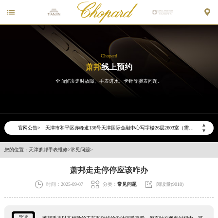


Chopard
萧邦
线上预约
全面解决走时故障、手表进水、卡针等腕表问题。
2026年6月萧邦天津市售后服务网络优化升级公告
2026年6月天津市萧邦官方售后客户服务热线：400-885-0231
2026年6月萧邦售后服务中心最新网点地址：
▲
官网公告>
天津市和平区赤峰道136号天津国际金融中心写字楼26层2603室（需提前预约）
▼
天津市和平区赤峰道136号天津国际金融中心26层2603室萧邦售后服务中心（需提前预约）
您的位置：
天津萧邦手表维修
>
常见问题
>
节假日正常营业！
萧邦走走停停应该咋办



时间：2025-09-07
分类：
常见问题
阅读量(9018)
导读