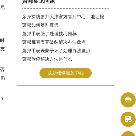
萧邦常见问题
应尽
亲身探访萧邦天津官方售后中心｜地址报修全流程真实经历（2026年6月最新）
萧邦如何辨别真假
萧邦手表脏了处理技巧推荐
时
萧邦腕表表壳破裂解决办法盘点
力支
萧邦手表表蒙子坏了处理办法盘点
萧邦偷停解决方法是什么
否
联系维修服务中心
法仍

0
