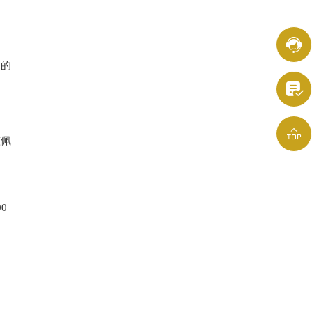

间的


整佩
行
0