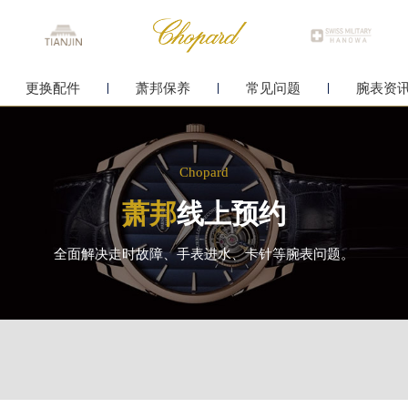
更换配件
萧邦保养
常见问题
腕表资
Chopard
萧邦
线上预约
全面解决走时故障、手表进水、卡针等腕表问题。